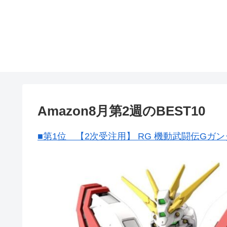
Amazon8月第2週のBEST10
■第1位 【2次受注用】 RG 機動武闘伝Gガンダ