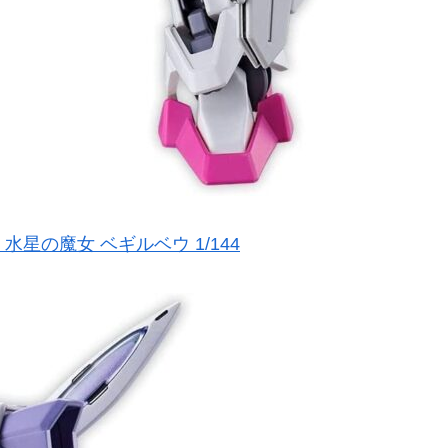
水星の魔女 ベギルベウ 1/144