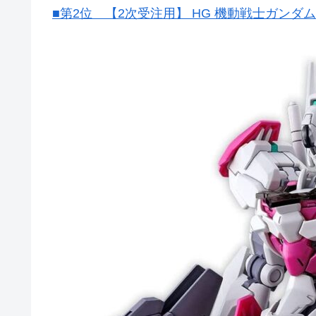
■第2位 【2次受注用】 HG 機動戦士ガンダム 