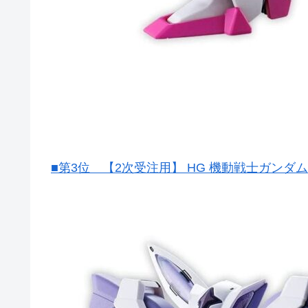
■第3位 【2次受注用】 HG 機動戦士ガンダム 